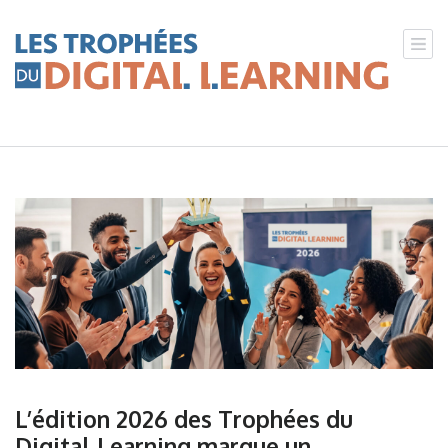
Les Trophées du Digital Learning
Powered by Féfaur
L’édition 2026 des Trophées du
Digital Learning marque un