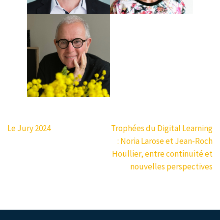
Navigation
Le Jury 2024
Trophées du Digital Learning
de
: Noria Larose et Jean-Roch
l’article
Houllier, entre continuité et
nouvelles perspectives