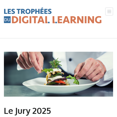
Les Trophées du Digital Learning
Powered by Féfaur
Le Jury 2025